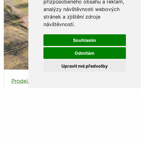
přizpůsobeného obsahu a reklam,
analýzy návštěvnosti webových
stránek a zjištění zdroje
návštěvnosti.
Souhlasím
Odmítám
Upravit mé předvolby
Prodej, Pozemek k bydlení, Chlumy
1 990 000 Kč
Chlumy
Prodej, Pozemek k bydlení, 1064 m², Chlumy
Detail nemovitosti