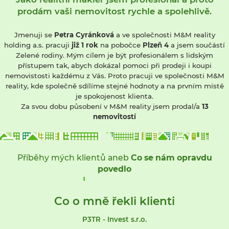
prodám vaši nemovitost rychle a spolehlivě.
Jmenuji se
Petra Cyránková
a ve společnosti M&M reality
holding a.s. pracuji
již 1 rok
na pobočce
Plzeň 4
a jsem součástí
Zelené rodiny. Mým cílem je být profesionálem s lidským
přístupem tak, abych dokázal pomoci při prodeji i koupi
nemovistosti každému z Vás. Proto pracuji ve společnosti M&M
reality, kde společně sdílíme stejné hodnoty a na prvním místě
je spokojenost klienta.
Za svou dobu působení v M&M reality jsem prodal/a
13
nemovitostí
Příběhy mých klientů aneb
Co se nám opravdu
povedlo
Co o mně řekli klienti
P3TR - Invest s.r.o.