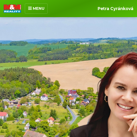
MENU
Petra Cyránková
O mně
Nabídka nemovitostí
Prodané nemovitosti
Reference
Jak pracuji
Kontakt